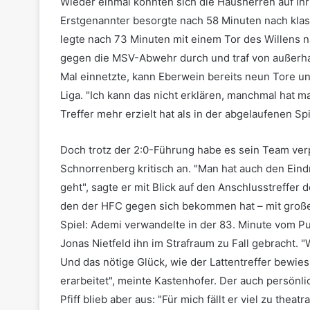
Wieder einmal konnten sich die Hausherren auf i
Erstgenannter besorgte nach 58 Minuten nach klas
legte nach 73 Minuten mit einem Tor des Willens n
gegen die MSV-Abwehr durch und traf von außerha
Mal einnetzte, kann Eberwein bereits neun Tore u
Liga. "Ich kann das nicht erklären, manchmal hat ma
Treffer mehr erzielt hat als in der abgelaufenen Spi
Doch trotz der 2:0-Führung habe es sein Team verp
Schnorrenberg kritisch an. "Man hat auch den Eind
geht", sagte er mit Blick auf den Anschlusstreffer d
den der HFC gegen sich bekommen hat – mit große
Spiel: Ademi verwandelte in der 83. Minute vom Pu
Jonas Nietfeld ihn im Strafraum zu Fall gebracht. 
Und das nötige Glück, wie der Lattentreffer bewies
erarbeitet", meinte Kastenhofer. Der auch persönli
Pfiff blieb aber aus: "Für mich fällt er viel zu theat