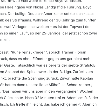
hr Sturm-Duo Eberwein/Terrence Boyd verlassen.
se Hereingabe von Niklas Landgraf die Führung. Boyd
ach. Der bullige Deutsch-Amerikaner setzte sich klasse
lb des Strafraums. Während der 30-Jährige zum fünften
nd zwei Vorlagen nachweisen – es ist der Topwert der
n so einen Lauf", so der 25-Jährige, der jetzt schon zwei
elzeit.
asst, "Ruhe reinzukriegen", sprach Trainer Florian
ruck, dass es ohne Elfmeter gegen uns gar nicht mehr
er Gäste. Tatsächlich war es bereits der siebte Strafstoß,
m Abstand der Spitzenwert in der 3. Liga. Zurück zum
nkt, brachte die Spannung zurück. Zuvor hatte Kapitän
"Wir hatten dann unsere liebe Mühe", so Schnorrenberg.
.
"Das haben wir uns aber in den vergangenen Wochen
ch Glück hatte. Nach 32 Minuten traf er Ademi am Fuß, der
ralisch. Ich treffe ihn leicht, das habe ich gemerkt. Aber ich