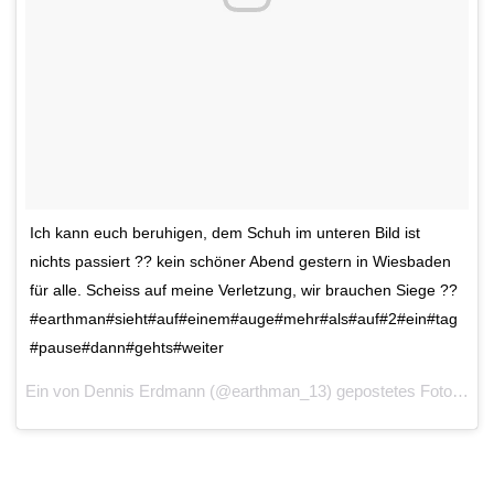
Ich kann euch beruhigen, dem Schuh im unteren Bild ist
nichts passiert ?? kein schöner Abend gestern in Wiesbaden
für alle. Scheiss auf meine Verletzung, wir brauchen Siege ??
#earthman#sieht#auf#einem#auge#mehr#als#auf#2#ein#tag
#pause#dann#gehts#weiter
Ein von Dennis Erdmann (@earthman_13) gepostetes Foto am
2