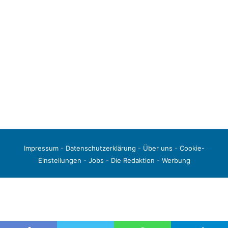
Impressum
-
Datenschutzerklärung
-
Über uns
-
Cookie-
Einstellungen
-
Jobs
-
Die Redaktion
-
Werbung
© 2026 liga3-online.de