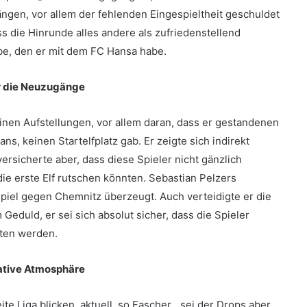
ngen, vor allem der fehlenden Eingespieltheit geschuldet
s die Hinrunde alles andere als zufriedenstellend
be, den er mit dem FC Hansa habe.
r die Neuzugänge
inen Aufstellungen, vor allem daran, dass er gestandenen
ns, keinen Startelfplatz gab. Er zeigte sich indirekt
ersicherte aber, dass diese Spieler nicht gänzlich
ie erste Elf rutschen könnten. Sebastian Pelzers
Spiel gegen Chemnitz überzeugt. Auch verteidigte er die
eduld, er sei sich absolut sicher, dass die Spieler
uten werden.
ative Atmosphäre
te Liga blicken, aktuell, so Fascher, „sei der Drops aber