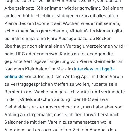
liegt zurzeit der Verbleib von Robert Schick, von dessen
Arbeitseinsatz Köhler immer wieder schwärmt. Bei einem
anderen Köhler-Liebling ist dagegen zurzeit alles offen:
Pierre Becken laboriert seit Wochen wieder mit seinem,
schon mehrfach gebrochenen, Mittelfuß. Im Moment gibt
es nicht einmal eine klare Aussage dazu, ob Becken
überhaupt noch einmal einen Vertrag unterzeichnen wird –
beim HFC oder anderswo. Kurios mutet dagegen die
geplante Vertragsverlängerung von Pierre Kleinheider an.
Nachdem Kleinheider im März im
Interview mit
liga3-
online.de
verlauten ließ, sich Anfang April mit dem Verein
zu Vertragsgesprächen treffen zu wollen, ruderte sein
Berater in der Woche nun gänzlich zurück und verkündete
in der „Mitteldeutschen Zeitung“, der HFC sei zwar
Kleinheiders erster Ansprechpartner, man habe aber von
Anfang an klargemacht, dass sich der Torwart erst nach
Saisonende mit dem Verein zusammensetzen wolle.
Allerdings soll es auch zu keiner Zeit ein Angebot des