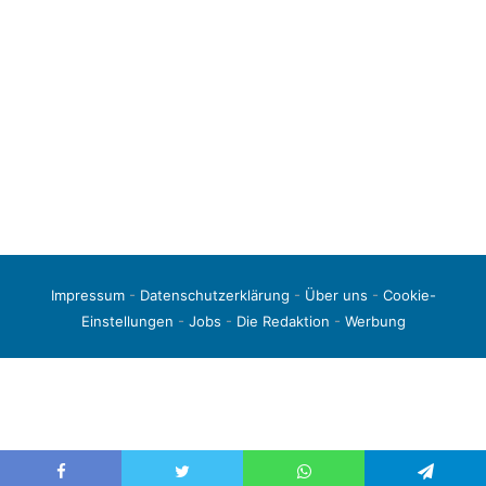
Impressum
-
Datenschutzerklärung
-
Über uns
-
Cookie-
Einstellungen
-
Jobs
-
Die Redaktion
-
Werbung
© 2026 liga3-online.de