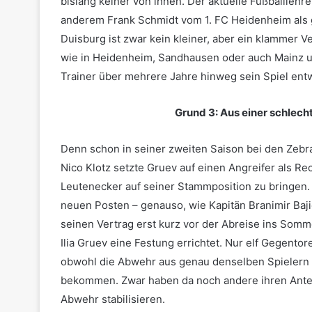
bislang keiner von ihnen. Der aktuelle Fußballlehre
anderem Frank Schmidt vom 1. FC Heidenheim als g
Duisburg ist zwar kein kleiner, aber ein klammer Ve
wie in Heidenheim, Sandhausen oder auch Mainz und
Trainer über mehrere Jahre hinweg sein Spiel entw
Grund 3: Aus einer schlec
Denn schon in seiner zweiten Saison bei den Zebras
Nico Klotz setzte Gruev auf einen Angreifer als Re
Leutenecker auf seiner Stammposition zu bringen.
neuen Posten – genauso, wie Kapitän Branimir Baji
seinen Vertrag erst kurz vor der Abreise ins Somm
Ilia Gruev eine Festung errichtet. Nur elf Gegentor
obwohl die Abwehr aus genau denselben Spielern 
bekommen. Zwar haben da noch andere ihren Antei
Abwehr stabilisieren.