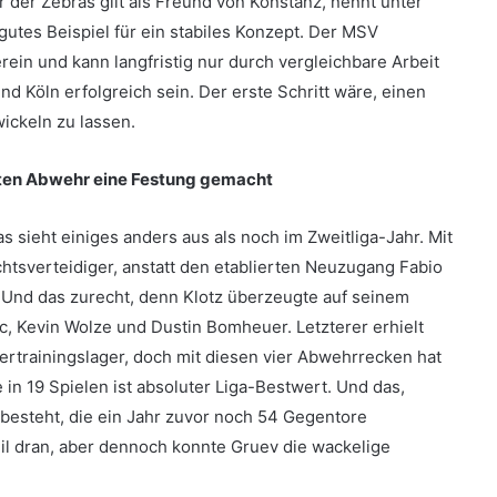
r der Zebras gilt als Freund von Konstanz, nennt unter
utes Beispiel für ein stabiles Konzept. Der MSV
rein und kann langfristig nur durch vergleichbare Arbeit
 Köln erfolgreich sein. Der erste Schritt wäre, einen
ickeln zu lassen.
hten Abwehr eine Festung gemacht
 sieht einiges anders aus als noch im Zweitliga-Jahr. Mit
chtsverteidiger, anstatt den etablierten Neuzugang Fabio
 Und das zurecht, denn Klotz überzeugte auf seinem
c, Kevin Wolze und Dustin Bomheuer. Letzterer erhielt
ertrainingslager, doch mit diesen vier Abwehrrecken hat
e in 19 Spielen ist absoluter Liga-Bestwert. Und das,
besteht, die ein Jahr zuvor noch 54 Gegentore
l dran, aber dennoch konnte Gruev die wackelige