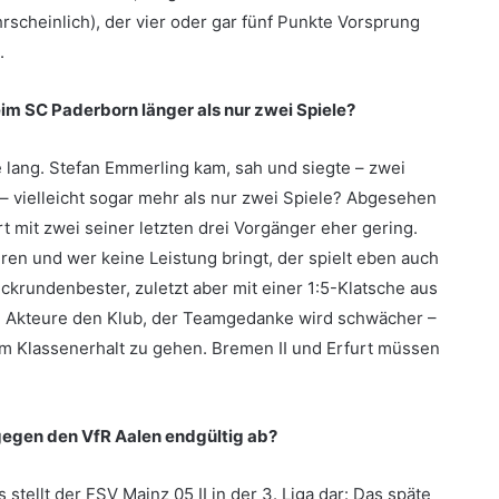
hrscheinlich), der vier oder gar fünf Punkte Vorsprung
.
im SC Paderborn länger als nur zwei Spiele?
e lang. Stefan Emmerling kam, sah und siegte – zwei
 – vielleicht sogar mehr als nur zwei Spiele? Abgesehen
mit zwei seiner letzten drei Vorgänger eher gering.
eren und wer keine Leistung bringt, der spielt eben auch
krundenbester, zuletzt aber mit einer 1:5-Klatsche aus
 Akteure den Klub, der Teamgedanke wird schwächer –
um Klassenerhalt zu gehen. Bremen II und Erfurt müssen
 gegen den VfR Aalen endgültig ab?
stellt der FSV Mainz 05 II in der 3. Liga dar: Das späte