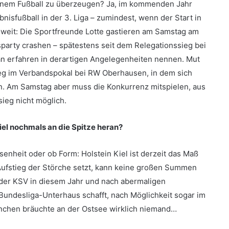
önem Fußball zu überzeugen? Ja, im kommenden Jahr
isfußball in der 3. Liga – zumindest, wenn der Start in
soweit: Die Sportfreunde Lotte gastieren am Samstag am
party crashen – spätestens seit dem Relegationssieg bei
lan erfahren in derartigen Angelegenheiten nennen. Mut
g im Verbandspokal bei RW Oberhausen, in dem sich
en. Am Samstag aber muss die Konkurrenz mitspielen, aus
sieg nicht möglich.
iel nochmals an die Spitze heran?
enheit oder ob Form: Holstein Kiel ist derzeit das Maß
n Aufstieg der Störche setzt, kann keine großen Summen
s der KSV in diesem Jahr und nach abermaligen
 Bundesliga-Unterhaus schafft, nach Möglichkeit sogar im
ünchen bräuchte an der Ostsee wirklich niemand…