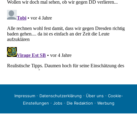
Impressum
-
Datenschutzerklärung
-
Über uns
-
Cookie-
Einstellungen
-
Jobs
-
Die Redaktion
-
Werbung
© 2026 liga3-online.de