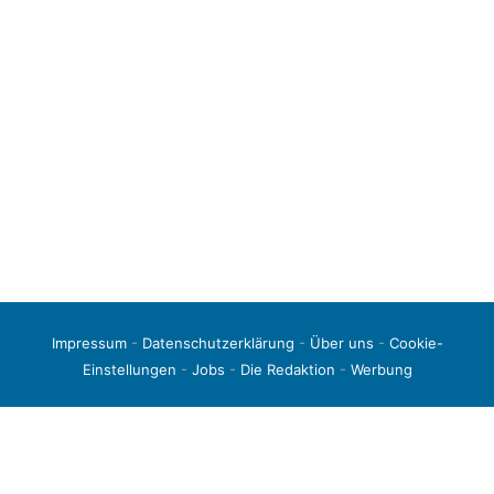
Impressum
-
Datenschutzerklärung
-
Über uns
-
Cookie-
Einstellungen
-
Jobs
-
Die Redaktion
-
Werbung
© 2026 liga3-online.de