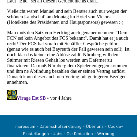
Impressum
-
Datenschutzerklärung
-
Über uns
-
Cookie-
Einstellungen
-
Jobs
-
Die Redaktion
-
Werbung