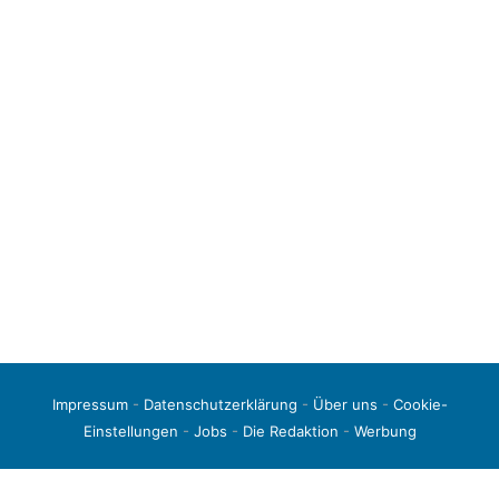
Impressum
-
Datenschutzerklärung
-
Über uns
-
Cookie-
Einstellungen
-
Jobs
-
Die Redaktion
-
Werbung