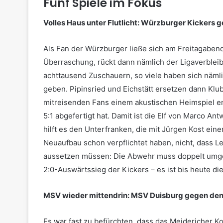
Fünf Spiele im Fokus
Volles Haus unter Flutlicht: Würzburger Kickers g
Als Fan der Würzburger ließe sich am Freitagabe
Überraschung, rückt dann nämlich der Ligaverbleib
achttausend Zuschauern, so viele haben sich nämli
geben. Pipinsried und Eichstätt ersetzen dann Kl
mitreisenden Fans einem akustischen Heimspiel e
5:1 abgefertigt hat. Damit ist die Elf von Marco 
hilft es den Unterfranken, die mit Jürgen Kost ei
Neuaufbau schon verpflichtet haben, nicht, dass L
aussetzen müssen: Die Abwehr muss doppelt umges
2:0-Auswärtssieg der Kickers – es ist bis heute d
MSV wieder mittendrin: MSV Duisburg gegen den
Es war fast zu befürchten, dass das Meidericher Kon