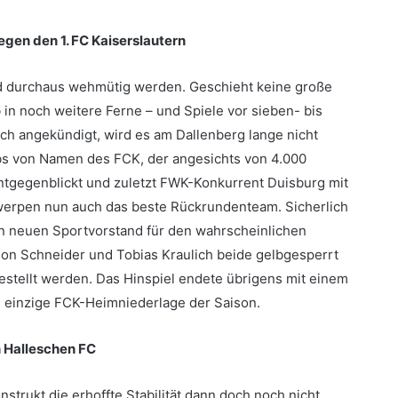
egen den 1. FC Kaiserslautern
nd durchaus wehmütig werden. Geschieht keine große
 in noch weitere Ferne – und Spiele vor sieben- bis
ch angekündigt, wird es am Dallenberg lange nicht
ubs von Namen des FCK, der angesichts von 4.000
ntgegenblickt und zuletzt FWK-Konkurrent Duisburg mit
Antwerpen nun auch das beste Rückrundenteam. Sicherlich
nen neuen Sportvorstand für den wahrscheinlichen
eon Schneider und Tobias Kraulich beide gelbgesperrt
tellt werden. Das Hinspiel endete übrigens mit einem
ie einzige FCK-Heimniederlage der Saison.
 Halleschen FC
strukt die erhoffte Stabilität dann doch noch nicht