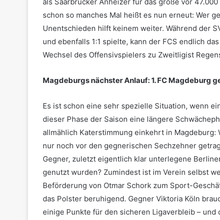
als Saarbrücker Anheizer für das große vor 47.00
schon so manches Mal heißt es nun erneut: Wer gewi
Unentschieden hilft keinem weiter. Während der SV
und ebenfalls 1:1 spielte, kann der FCS endlich 
Wechsel des Offensivspielers zu Zweitligist Regens
Magdeburgs nächster Anlauf: 1. FC Magdeburg ge
Es ist schon eine sehr spezielle Situation, wenn ei
dieser Phase der Saison eine längere Schwächepha
allmählich Katerstimmung einkehrt in Magdeburg: W
nur noch vor den gegnerischen Sechzehner getrage
Gegner, zuletzt eigentlich klar unterlegene Berline
genutzt wurden? Zumindest ist im Verein selbst w
Beförderung von Otmar Schork zum Sport-Geschäfts
das Polster beruhigend. Gegner Viktoria Köln bra
einige Punkte für den sicheren Ligaverbleib – und