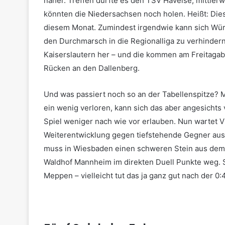
näher. Treffen dürfte es den TSV Havelse, mittlerwe
könnten die Niedersachsen noch holen. Heißt: Dies
diesem Monat. Zumindest irgendwie kann sich Wü
den Durchmarsch in die Regionalliga zu verhinder
Kaiserslautern her – und die kommen am Freitagabe
Rücken an den Dallenberg.
Und was passiert noch so an der Tabellenspitze? M
ein wenig verloren, kann sich das aber angesicht
Spiel weniger nach wie vor erlauben. Nun wartet Vi
Weiterentwicklung gegen tiefstehende Gegner aus
muss in Wiesbaden einen schweren Stein aus dem
Waldhof Mannheim im direkten Duell Punkte weg. 
Meppen – vielleicht tut das ja ganz gut nach der 0