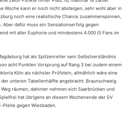
ile zwölf Punkte hinter Platz 16, maximal 18 Zähler
e Woche kann er noch nicht absteigen, sehr wohl aber in
rzburg noch eine realistische Chance zusammenspinnen,
n. Aber dafür muss ein Sensationserfolg gegen
nd mit aller Euphorie und mindestens 4.000 (!) Fans im
agdeburg hat als Spitzenreiter sein Selbstverständnis
s von acht Punkten Vorsprung auf Rang 3 bei zudem einem
ktoria Köln als nächster Prüfstein, allmählich wäre eine
 der unteren Tabellenhälfte angebracht. Braunschweig
 Weg räumen, dahinter nehmen sich Saarbrücken und
Spielfrei hat übrigens an diesem Wochenende der SV
:4-Pleite gegen Wiesbaden.