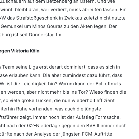
0 Zuschauern auf dem Betzenberg an Ostern. Und wie
nnt, bleibt dran, wer verliert, muss abreißen lassen. Ein
W das Strafstoßgeschenk in Zwickau zuletzt nicht nutzte
das Gemunkel um Minos Gouras zu den Akten legen. Der
burg ist seit Donnerstag fix.
gen Viktoria Köln
n Team seine Liga erst derart dominiert, dass es sich in
se erlauben kann. Die aber zumindest dazu führt, dass
o ist die Leichtigkeit hin? Warum kann der Ball oftmals
n werden, aber nicht mehr bis ins Tor? Wieso finden die
r, so viele große Lücken, die nun wiederholt effizient
eiterhin Ruhe vorhanden, was auch die jüngste
führer zeigt. Immer noch ist der Aufstieg Formsache,
ucht nach der 0:2-Niederlage gegen den BVB II immer noch
 dürfte nach der Analyse der jüngsten FCM-Auftritte