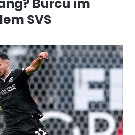
gang? Burcu im
 dem SVS