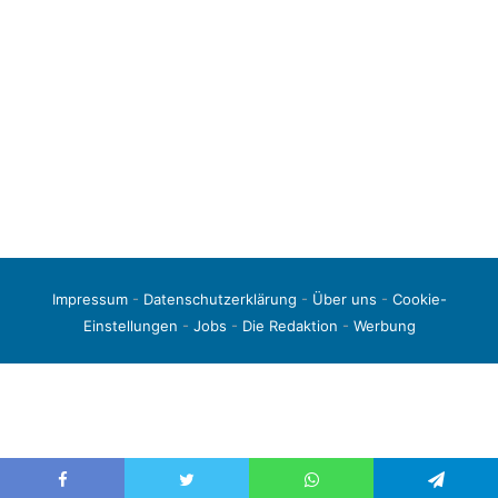
Impressum
-
Datenschutzerklärung
-
Über uns
-
Cookie-
Einstellungen
-
Jobs
-
Die Redaktion
-
Werbung
© 2026 liga3-online.de