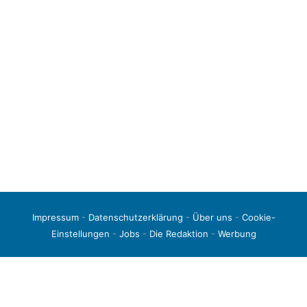
Impressum
-
Datenschutzerklärung
-
Über uns
-
Cookie-
Einstellungen
-
Jobs
-
Die Redaktion
-
Werbung
© 2026 liga3-online.de