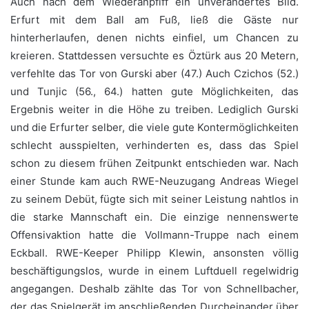
Auch nach dem Wiederanpfiff ein unverändertes Bild.
Erfurt mit dem Ball am Fuß, ließ die Gäste nur
hinterherlaufen, denen nichts einfiel, um Chancen zu
kreieren. Stattdessen versuchte es Öztürk aus 20 Metern,
verfehlte das Tor von Gurski aber (47.) Auch Czichos (52.)
und Tunjic (56., 64.) hatten gute Möglichkeiten, das
Ergebnis weiter in die Höhe zu treiben. Lediglich Gurski
und die Erfurter selber, die viele gute Kontermöglichkeiten
schlecht ausspielten, verhinderten es, dass das Spiel
schon zu diesem frühen Zeitpunkt entschieden war. Nach
einer Stunde kam auch RWE-Neuzugang Andreas Wiegel
zu seinem Debüt, fügte sich mit seiner Leistung nahtlos in
die starke Mannschaft ein. Die einzige nennenswerte
Offensivaktion hatte die Vollmann-Truppe nach einem
Eckball. RWE-Keeper Philipp Klewin, ansonsten völlig
beschäftigungslos, wurde in einem Luftduell regelwidrig
angegangen. Deshalb zählte das Tor von Schnellbacher,
der das Spielgerät im anschließenden Durcheinander über