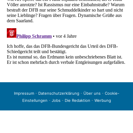
Impressum
-
Datenschutzerklärung
-
Über uns
-
Cookie-
Einstellungen
-
Jobs
-
Die Redaktion
-
Werbung
© 2026 liga3-online.de