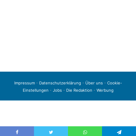
Impressum
-
Datenschutzerklärung
-
Über uns
-
Cookie-
Einstellungen
-
Jobs
-
Die Redaktion
-
Werbung
© 2026 liga3-online.de