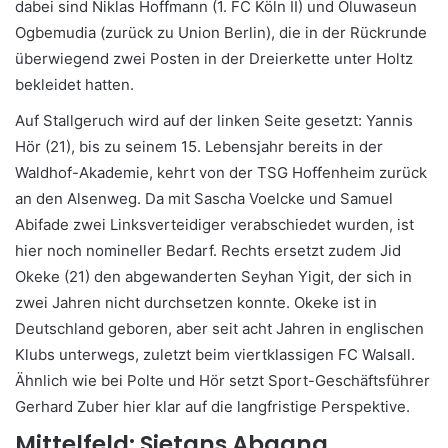
dabei sind Niklas Hoffmann (1. FC Köln II) und Oluwaseun
Ogbemudia (zurück zu Union Berlin), die in der Rückrunde
überwiegend zwei Posten in der Dreierkette unter Holtz
bekleidet hatten.
Auf Stallgeruch wird auf der linken Seite gesetzt: Yannis
Hör (21), bis zu seinem 15. Lebensjahr bereits in der
Waldhof-Akademie, kehrt von der TSG Hoffenheim zurück
an den Alsenweg. Da mit Sascha Voelcke und Samuel
Abifade zwei Linksverteidiger verabschiedet wurden, ist
hier noch nomineller Bedarf. Rechts ersetzt zudem Jid
Okeke (21) den abgewanderten Seyhan Yigit, der sich in
zwei Jahren nicht durchsetzen konnte. Okeke ist in
Deutschland geboren, aber seit acht Jahren in englischen
Klubs unterwegs, zuletzt beim viertklassigen FC Walsall.
Ähnlich wie bei Polte und Hör setzt Sport-Geschäftsführer
Gerhard Zuber hier klar auf die langfristige Perspektive.
Mittelfeld: Sietans Abgang