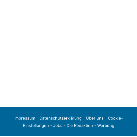
Impressum
-
Datenschutzerklärung
-
Über uns
-
Cookie-
Einstellungen
-
Jobs
-
Die Redaktion
-
Werbung