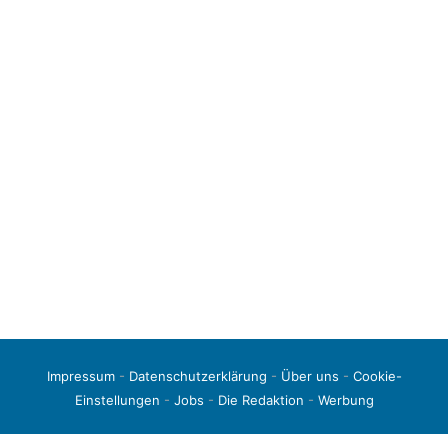
Impressum
-
Datenschutzerklärung
-
Über uns
-
Cookie-
Einstellungen
-
Jobs
-
Die Redaktion
-
Werbung