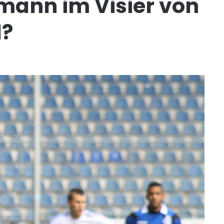
mann im Visier von
d?