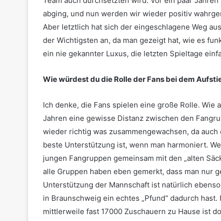
Team auch durchsetzten wird. Vor ein paar Jahren 
abging, und nun werden wir wieder positiv wahrge
Aber letztlich hat sich der eingeschlagene Weg aus
der Wichtigsten an, da man gezeigt hat, wie es fun
ein nie gekannter Luxus, die letzten Spieltage ei
Wie würdest du die Rolle der Fans bei dem Aufst
Ich denke, die Fans spielen eine große Rolle. Wie
Jahren eine gewisse Distanz zwischen den Fangrupp
wieder richtig was zusammengewachsen, da auch d
beste Unterstützung ist, wenn man harmoniert. Wen
jungen Fangruppen gemeinsam mit den „alten Säcke
alle Gruppen haben eben gemerkt, dass man nur ge
Unterstützung der Mannschaft ist natürlich ebenso w
in Braunschweig ein echtes „Pfund“ dadurch hast. 
mittlerweile fast 17000 Zuschauern zu Hause ist do