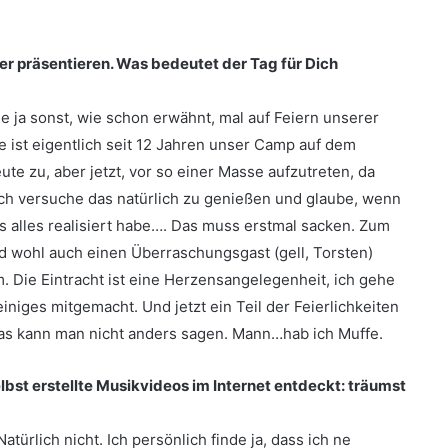
er präsentieren. Was bedeutet der Tag für Dich
e ja sonst, wie schon erwähnt, mal auf Feiern unserer
e ist eigentlich seit 12 Jahren unser Camp auf dem
te zu, aber jetzt, vor so einer Masse aufzutreten, da
ich versuche das natürlich zu genießen und glaube, wenn
das alles realisiert habe…. Das muss erstmal sacken. Zum
d wohl auch einen Überraschungsgast (gell, Torsten)
m. Die Eintracht ist eine Herzensangelegenheit, ich gehe
niges mitgemacht. Und jetzt ein Teil der Feierlichkeiten
 Das kann man nicht anders sagen. Mann…hab ich Muffe.
lbst erstellte Musikvideos im Internet entdeckt: träumst
türlich nicht. Ich persönlich finde ja, dass ich ne