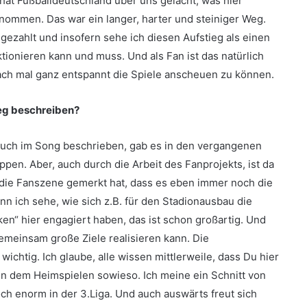
hat Fußballdeutschland über uns gelacht, was hier
nommen. Das war ein langer, harter und steiniger Weg.
gezahlt und insofern sehe ich diesen Aufstieg als einen
ktionieren kann und muss. Und als Fan ist das natürlich
nfach mal ganz entspannt die Spiele anscheuen zu können.
ieg beschreiben?
 auch im Song beschrieben, gab es in den vergangenen
en. Aber, auch durch die Arbeit des Fanprojekts, ist da
ie Fanszene gemerkt hat, dass es eben immer noch die
n ich sehe, wie sich z.B. für den Stadionausbau die
n“ hier engagiert haben, das ist schon großartig. Und
meinsam große Ziele realisieren kann. Die
ichtig. Ich glaube, alle wissen mittlerweile, dass Du hier
In dem Heimspielen sowieso. Ich meine ein Schnitt von
ch enorm in der 3.Liga. Und auch auswärts freut sich