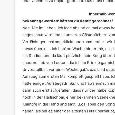
relativ schnell zu Papier gebracht. Das flutscht m
Innerhalb wen
bekannt geworden: hättest du damit gerechnet?
Nee. Nie im Leben. Ich lade ab und an mal etwas h
angeschaut wird und in unseren Gästebüchern zum
Verdächtigen mal angeklickt und kommentiert wird. 
etwas überrollt. Ich hab’ ne Woche hinter mir, das
ins Stadion und da läuft plötzlich mein Song übe
dauernd Lob von Leuten, die ich im Prinzip gar nich
Unvorstellbar, vor einer Woche gab’s das Lied quas
Aufstieg zum ersten Mal komplett gespielt habe. 
hatte einige „Aufstiegsdrinks“ und hab’s einfach 
dann auch erst aufgefallen, dass nur der halbe Kop
noch in der Haifischbar, einer bekannten Szenekne
Klampfe in die Hand und sagt: „Los, spiel den Song“
haben, als sei es einer der ältesten Hits überhaupt