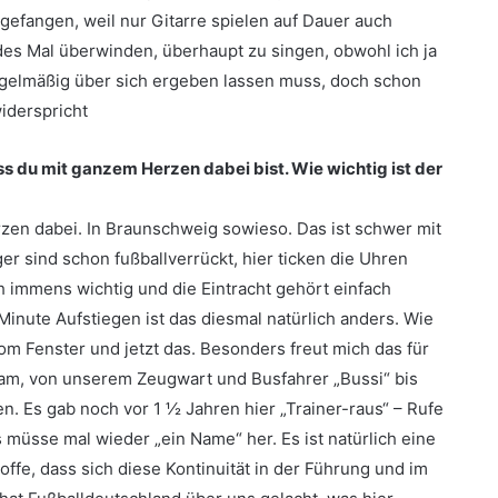
efangen, weil nur Gitarre spielen auf Dauer auch
des Mal überwinden, überhaupt zu singen, obwohl ich ja
regelmäßig über sich ergeben lassen muss, doch schon
widerspricht
 du mit ganzem Herzen dabei bist. Wie wichtig ist der
rzen dabei. In Braunschweig sowieso. Das ist schwer mit
r sind schon fußballverrückt, hier ticken die Uhren
h immens wichtig und die Eintracht gehört einfach
Minute Aufstiegen ist das diesmal natürlich anders. Wie
om Fenster und jetzt das. Besonders freut mich das für
am, von unserem Zeugwart und Busfahrer „Bussi“ bis
en. Es gab noch vor 1 ½ Jahren hier „Trainer-raus“ – Rufe
 müsse mal wieder „ein Name“ her. Es ist natürlich eine
offe, dass sich diese Kontinuität in der Führung und im