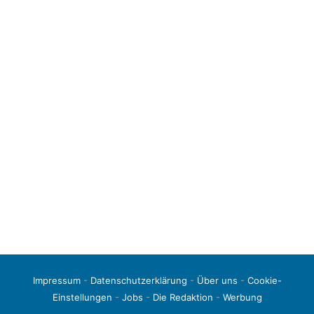
Impressum
-
Datenschutzerklärung
-
Über uns
-
Cookie-
Einstellungen
-
Jobs
-
Die Redaktion
-
Werbung