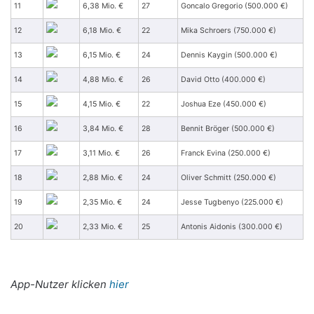
11
6,38 Mio. €
27
Goncalo Gregorio (500.000 €)
12
6,18 Mio. €
22
Mika Schroers (750.000 €)
13
6,15 Mio. €
24
Dennis Kaygin (500.000 €)
14
4,88 Mio. €
26
David Otto (400.000 €)
15
4,15 Mio. €
22
Joshua Eze (450.000 €)
16
3,84 Mio. €
28
Bennit Bröger (500.000 €)
17
3,11 Mio. €
26
Franck Evina (250.000 €)
18
2,88 Mio. €
24
Oliver Schmitt (250.000 €)
19
2,35 Mio. €
24
Jesse Tugbenyo (225.000 €)
20
2,33 Mio. €
25
Antonis Aidonis (300.000 €)
App-Nutzer klicken
hier