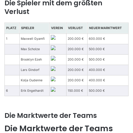
Die Spieler mit dem größten
Verlust
PLATZ
SPIELER
VEREIN
VERLUST
NEUER MARKTWERT
1
Maxwell Gyamfi
200.000 €
600.000 €
Max Scholze
200.000 €
500.000 €
Brooklyn Ezeh
200.000 €
500.000 €
Lars Gindorf
200.000 €
400.000 €
Kolja Oudenne
200.000 €
400.000 €
6
Erik Engelhardt
150.000 €
500.000 €
Die Marktwerte der Teams
Die Marktwerte der Teams