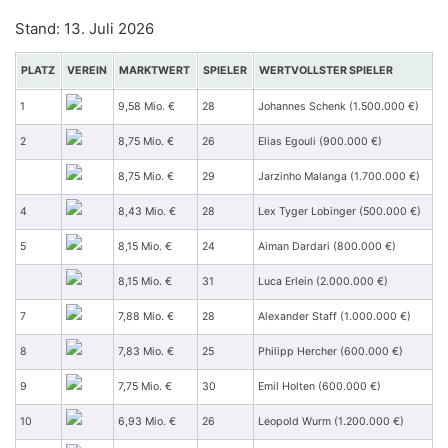
Stand: 13. Juli 2026
PLATZ
VEREIN
MARKTWERT
SPIELER
WERTVOLLSTER SPIELER
1
9,58 Mio. €
28
Johannes Schenk (1.500.000 €)
2
8,75 Mio. €
26
Elias Egouli (900.000 €)
8,75 Mio. €
29
Jarzinho Malanga (1.700.000 €)
4
8,43 Mio. €
28
Lex Tyger Lobinger (500.000 €)
5
8,15 Mio. €
24
Aiman Dardari (800.000 €)
8,15 Mio. €
31
Luca Erlein (2.000.000 €)
7
7,88 Mio. €
28
Alexander Staff (1.000.000 €)
8
7,83 Mio. €
25
Philipp Hercher (600.000 €)
9
7,75 Mio. €
30
Emil Holten (600.000 €)
10
6,93 Mio. €
26
Leopold Wurm (1.200.000 €)