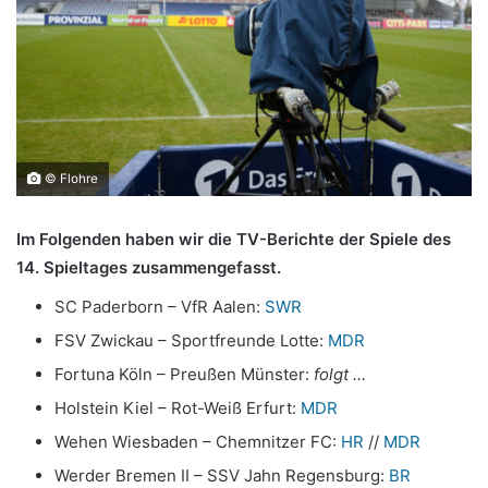
© Flohre
Im Folgenden haben wir die TV-Berichte der Spiele des
14. Spieltages zusammengefasst.
SC Paderborn – VfR Aalen:
SWR
FSV Zwickau – Sportfreunde Lotte:
MDR
Fortuna Köln – Preußen Münster:
folgt …
Holstein Kiel – Rot-Weiß Erfurt:
MDR
Wehen Wiesbaden – Chemnitzer FC:
HR
//
MDR
Werder Bremen II – SSV Jahn Regensburg:
BR