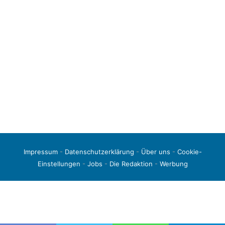
Impressum
-
Datenschutzerklärung
-
Über uns
-
Cookie-
Einstellungen
-
Jobs
-
Die Redaktion
-
Werbung
© 2026 liga3-online.de