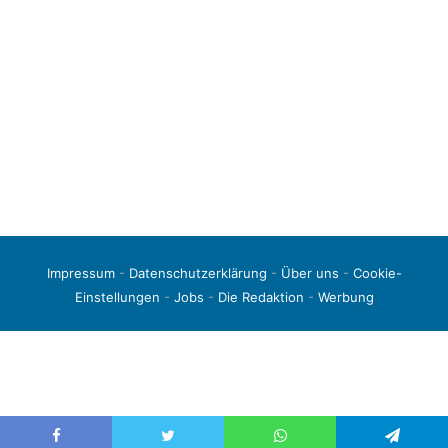
Impressum
-
Datenschutzerklärung
-
Über uns
-
Cookie-
Einstellungen
-
Jobs
-
Die Redaktion
-
Werbung
© 2026 liga3-online.de