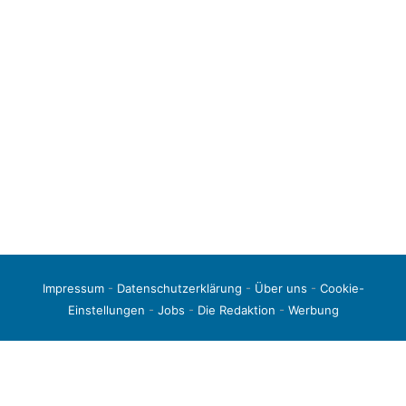
Impressum
-
Datenschutzerklärung
-
Über uns
-
Cookie-
Einstellungen
-
Jobs
-
Die Redaktion
-
Werbung
© 2026 liga3-online.de