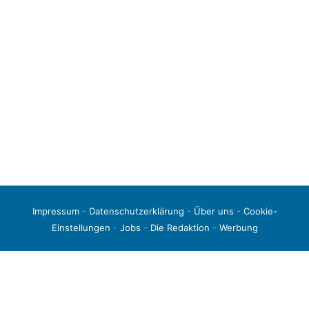
Impressum
-
Datenschutzerklärung
-
Über uns
-
Cookie-
Einstellungen
-
Jobs
-
Die Redaktion
-
Werbung
© 2026 liga3-online.de