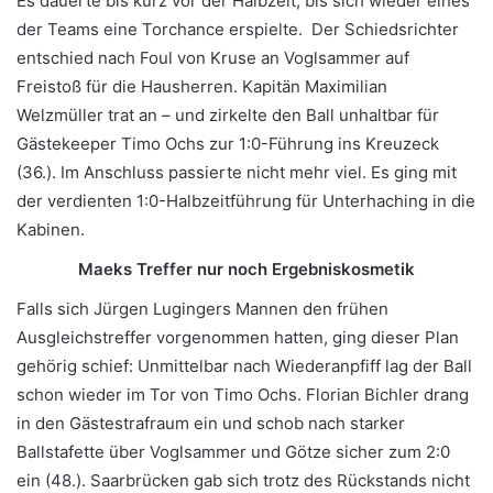
Es dauerte bis kurz vor der Halbzeit, bis sich wieder eines
der Teams eine Torchance erspielte. Der Schiedsrichter
entschied nach Foul von Kruse an Voglsammer auf
Freistoß für die Hausherren. Kapitän Maximilian
Welzmüller trat an – und zirkelte den Ball unhaltbar für
Gästekeeper Timo Ochs zur 1:0-Führung ins Kreuzeck
(36.). Im Anschluss passierte nicht mehr viel. Es ging mit
der verdienten 1:0-Halbzeitführung für Unterhaching in die
Kabinen.
Maeks Treffer nur noch Ergebniskosmetik
Falls sich Jürgen Lugingers Mannen den frühen
Ausgleichstreffer vorgenommen hatten, ging dieser Plan
gehörig schief: Unmittelbar nach Wiederanpfiff lag der Ball
schon wieder im Tor von Timo Ochs. Florian Bichler drang
in den Gästestrafraum ein und schob nach starker
Ballstafette über Voglsammer und Götze sicher zum 2:0
ein (48.). Saarbrücken gab sich trotz des Rückstands nicht