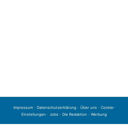
Impressum
-
Datenschutzerklärung
-
Über uns
-
Cookie-
Einstellungen
-
Jobs
-
Die Redaktion
-
Werbung