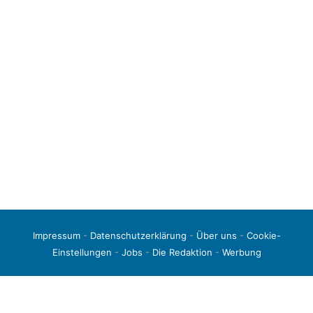
Impressum
-
Datenschutzerklärung
-
Über uns
-
Cookie-
Einstellungen
-
Jobs
-
Die Redaktion
-
Werbung