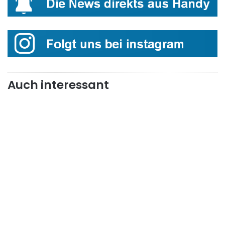
Auch interessant