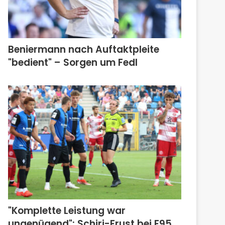
Beniermann nach Auftaktpleite
"bedient" – Sorgen um Fedl
"Komplette Leistung war
ungenügend": Schiri-Frust bei F95