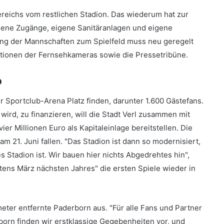
ereichs vom restlichen Stadion. Das wiederum hat zur
igene Zugänge, eigene Sanitäranlagen und eigene
ng der Mannschaften zum Spielfeld muss neu geregelt
tionen der Fernsehkameras sowie die Pressetribüne.
o
 Sportclub-Arena Platz finden, darunter 1.600 Gästefans.
ird, zu finanzieren, will die Stadt Verl zusammen mit
er Millionen Euro als Kapitaleinlage bereitstellen. Die
am 21. Juni fallen. "Das Stadion ist dann so modernisiert,
 Stadion ist. Wir bauen hier nichts Abgedrehtes hin",
stens März nächsten Jahres" die ersten Spiele wieder in
ometer entfernte Paderborn aus. "Für alle Fans und Partner
erborn finden wir erstklassige Gegebenheiten vor, und