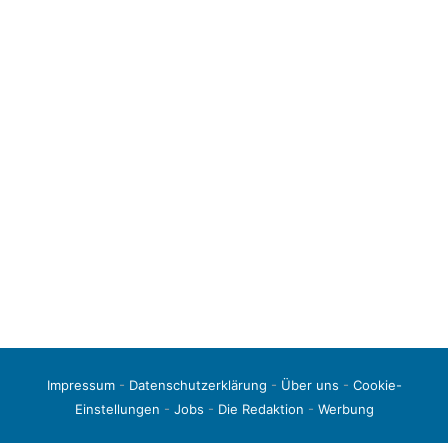
Impressum
-
Datenschutzerklärung
-
Über uns
-
Cookie-
Einstellungen
-
Jobs
-
Die Redaktion
-
Werbung