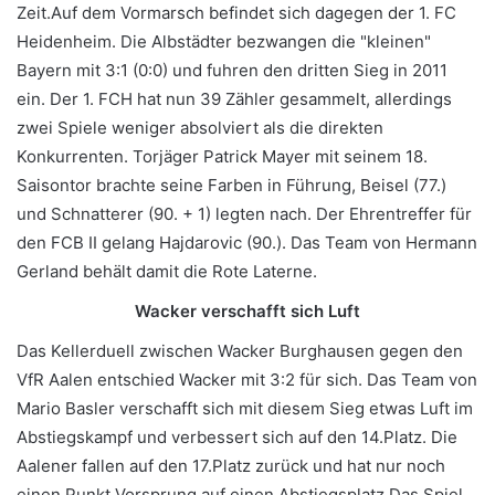
Zeit.Auf dem Vormarsch befindet sich dagegen der 1. FC
Heidenheim. Die Albstädter bezwangen die "kleinen"
Bayern mit 3:1 (0:0) und fuhren den dritten Sieg in 2011
ein. Der 1. FCH hat nun 39 Zähler gesammelt, allerdings
zwei Spiele weniger absolviert als die direkten
Konkurrenten. Torjäger Patrick Mayer mit seinem 18.
Saisontor brachte seine Farben in Führung, Beisel (77.)
und Schnatterer (90. + 1) legten nach. Der Ehrentreffer für
den FCB II gelang Hajdarovic (90.). Das Team von Hermann
Gerland behält damit die Rote Laterne.
Wacker verschafft sich Luft
Das Kellerduell zwischen Wacker Burghausen gegen den
VfR Aalen entschied Wacker mit 3:2 für sich. Das Team von
Mario Basler verschafft sich mit diesem Sieg etwas Luft im
Abstiegskampf und verbessert sich auf den 14.Platz. Die
Aalener fallen auf den 17.Platz zurück und hat nur noch
einen Punkt Vorsprung auf einen Abstiegsplatz.Das Spiel