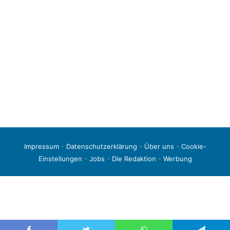
Impressum
-
Datenschutzerklärung
-
Über uns
-
Cookie-
Einstellungen
-
Jobs
-
Die Redaktion
-
Werbung
© 2026 liga3-online.de