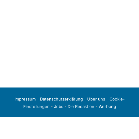
Impressum
-
Datenschutzerklärung
-
Über uns
-
Cookie-
Einstellungen
-
Jobs
-
Die Redaktion
-
Werbung
© 2026 liga3-online.de