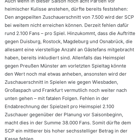
Auch wenn in dieser Saison noch acht Partien vor
heimischer Kulisse anstehen, dürfte bereits feststehen:
Den angepeilten Zuschauerschnitt von 7.500 wird der SCP
bei weitem nicht erreichen können. Derzeit fehlen dafür
rund 2.100 Fans – pro Spiel. Hinzukommt, dass die Auftritte
gegen Duisburg, Rostock, Magdeburg und Osnabrück, die
allesamt eine vierstellige Anzahl an Gästefans mitgebracht
haben, bereits inkludiert sind. Allenfalls das Heimspiel
gegen Preußen Münster am vorletzten Spieltag könnte
den Wert noch mal etwas anheben, ansonsten wird der
Zuschauerschnitt in Spielen wie gegen Wiesbaden,
Großaspach und Frankfurt vermutlich noch weiter nach
unten gehen – mit fatalen Folgen. Fehlen in der
Endabrechnung der Spielzeit pro Heimspiel 2.100
Zuschauer gegenüber der Planung vor Saisonbeginn,
macht dies in der Summe 38.000 Fans. Somit dürfte dem
SCP ein mittlerer bis hoher sechsstelliger Betrag in der
Kasse fehlen.