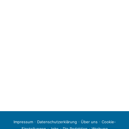
Impressum
-
Datenschutzerklärung
-
Über uns
-
Cookie-
Einstellungen
-
Jobs
-
Die Redaktion
-
Werbung