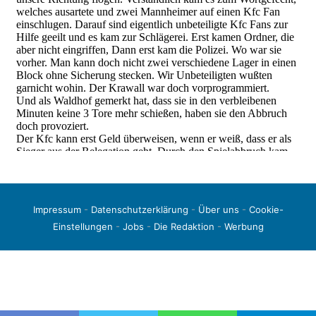
Impressum
-
Datenschutzerklärung
-
Über uns
-
Cookie-
Einstellungen
-
Jobs
-
Die Redaktion
-
Werbung
© 2026 liga3-online.de