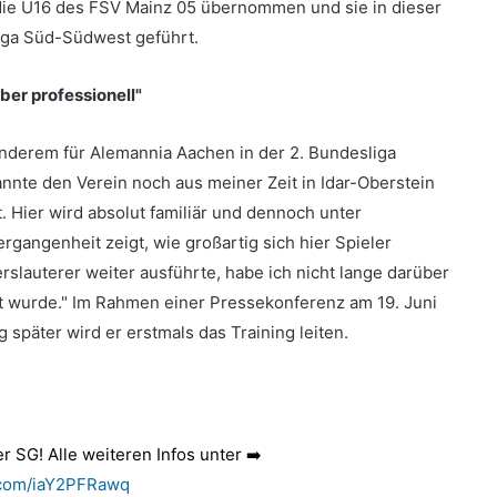
n die U16 des FSV Mainz 05 übernommen und sie in dieser
liga Süd-Südwest geführt.
aber professionell"
 anderem für Alemannia Aachen in der 2. Bundesliga
kannte den Verein noch aus meiner Zeit in Idar-Oberstein
. Hier wird absolut familiär und dennoch unter
gangenheit zeigt, wie großartig sich hier Spieler
rslauterer weiter ausführte, habe ich nicht lange darüber
rt wurde." Im Rahmen einer Pressekonferenz am 19. Juni
g später wird er erstmals das Training leiten.
 SG! Alle weiteren Infos unter ➡️
r.com/iaY2PFRawq