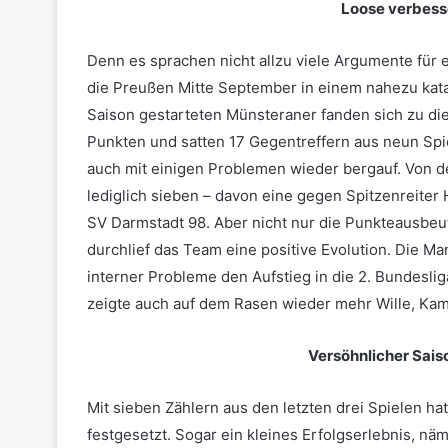
Loose verbesse
Denn es sprachen nicht allzu viele Argumente fü
die Preußen Mitte September in einem nahezu kata
Saison gestarteten Münsteraner fanden sich zu die
Punkten und satten 17 Gegentreffern aus neun Spi
auch mit einigen Problemen wieder bergauf. Von d
lediglich sieben – davon eine gegen Spitzenreite
SV Darmstadt 98. Aber nicht nur die Punkteausbe
durchlief das Team eine positive Evolution. Die Ma
interner Probleme den Aufstieg in die 2. Bundeslig
zeigte auch auf dem Rasen wieder mehr Wille, Kam
Versöhnlicher Sai
Mit sieben Zählern aus den letzten drei Spielen ha
festgesetzt. Sogar ein kleines Erfolgserlebnis, nä