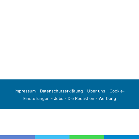
Impressum
-
Datenschutzerklärung
-
Über uns
-
Cookie-
Einstellungen
-
Jobs
-
Die Redaktion
-
Werbung
© 2026 liga3-online.de