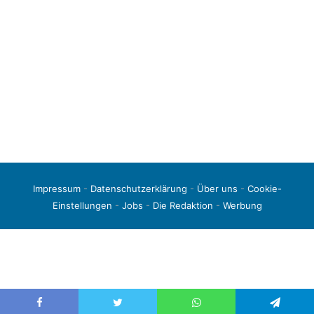
Impressum
-
Datenschutzerklärung
-
Über uns
-
Cookie-
Einstellungen
-
Jobs
-
Die Redaktion
-
Werbung
© 2026 liga3-online.de