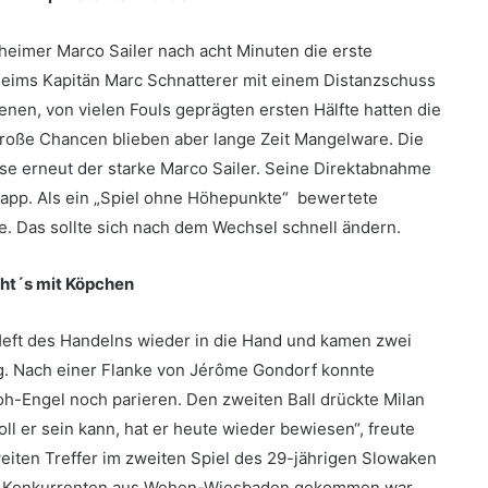
heimer Marco Sailer nach acht Minuten die erste
heims Kapitän Marc Schnatterer mit einem Distanzschuss
enen, von vielen Fouls geprägten ersten Hälfte hatten die
 große Chancen blieben aber lange Zeit Mangelware. Die
use erneut der starke Marco Sailer. Seine Direktabnahme
knapp. Als ein „Spiel ohne Höhepunkte“ bewertete
e. Das sollte sich nach dem Wechsel schnell ändern.
ht´s mit Köpchen
Heft des Handelns wieder in die Hand und kamen zwei
. Nach einer Flanke von Jérôme Gondorf konnte
oh-Engel noch parieren. Den zweiten Ball drückte Milan
ll er sein kann, hat er heute wieder bewiesen“, freute
eiten Treffer im zweiten Spiel des 29-jährigen Slowaken
en Konkurrenten aus Wehen-Wiesbaden gekommen war.