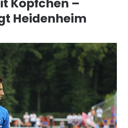
it Köpfchen –
gt Heidenheim