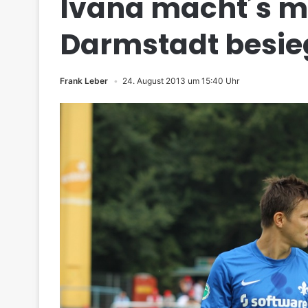
Ivana macht´s m
Darmstadt besie
Frank Leber
24. August 2013 um 15:40 Uhr