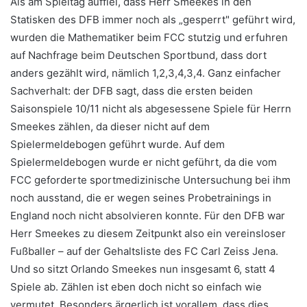
Als am Spieltag auffiel, dass Herr Smeekes in den
Statisken des DFB immer noch als „gesperrt" geführt wird,
wurden die Mathematiker beim FCC stutzig und erfuhren
auf Nachfrage beim Deutschen Sportbund, dass dort
anders gezählt wird, nämlich 1,2,3,4,3,4. Ganz einfacher
Sachverhalt: der DFB sagt, dass die ersten beiden
Saisonspiele 10/11 nicht als abgesessene Spiele für Herrn
Smeekes zählen, da dieser nicht auf dem
Spielermeldebogen geführt wurde. Auf dem
Spielermeldebogen wurde er nicht geführt, da die vom
FCC geforderte sportmedizinische Untersuchung bei ihm
noch ausstand, die er wegen seines Probetrainings in
England noch nicht absolvieren konnte. Für den DFB war
Herr Smeekes zu diesem Zeitpunkt also ein vereinsloser
Fußballer – auf der Gehaltsliste des FC Carl Zeiss Jena.
Und so sitzt Orlando Smeekes nun insgesamt 6, statt 4
Spiele ab. Zählen ist eben doch nicht so einfach wie
vermutet. Besonders ärgerlich ist vorallem, dass dies,