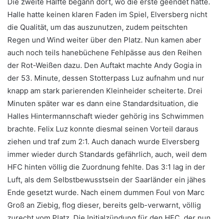
Die zweite Hälfte begann dort, wo die erste geendet hatte.
Halle hatte keinen klaren Faden im Spiel, Elversberg nicht
die Qualität, um das auszunutzen, zudem peitschten
Regen und Wind weiter über den Platz. Nun kamen aber
auch noch teils hanebüchene Fehlpässe aus den Reihen
der Rot-Weißen dazu. Den Auftakt machte Andy Gogia in
der 53. Minute, dessen Stotterpass Luz aufnahm und nur
knapp am stark parierenden Kleinheider scheiterte. Drei
Minuten später war es dann eine Standardsituation, die
Halles Hintermannschaft wieder gehörig ins Schwimmen
brachte. Felix Luz konnte diesmal seinen Vorteil daraus
ziehen und traf zum 2:1. Auch danach wurde Elversberg
immer wieder durch Standards gefährlich, auch, weil dem
HFC hinten völlig die Zuordnung fehlte. Das 3:1 lag in der
Luft, als dem Selbstbewusstsein der Saarländer ein jähes
Ende gesetzt wurde. Nach einem dummen Foul von Marc
Groß an Ziebig, flog dieser, bereits gelb-verwarnt, völlig
zurecht vom Platz. Die Initialzündung für den HFC, der nun