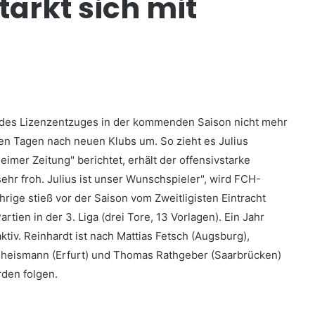
ärkt sich mit
d des Lizenzentzuges in der kommenden Saison nicht mehr
sen Tagen nach neuen Klubs um. So zieht es Julius
imer Zeitung" berichtet, erhält der offensivstarke
 sehr froh. Julius ist unser Wunschspieler", wird FCH-
rige stieß vor der Saison vom Zweitligisten Eintracht
ien in der 3. Liga (drei Tore, 13 Vorlagen). Ein Jahr
aktiv. Reinhardt ist nach Mattias Fetsch (Augsburg),
eheismann (Erfurt) und Thomas Rathgeber (Saarbrücken)
rden folgen.