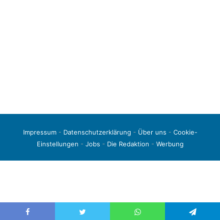
Impressum
-
Datenschutzerklärung
-
Über uns
-
Cookie-
Einstellungen
-
Jobs
-
Die Redaktion
-
Werbung
© 2026 liga3-online.de