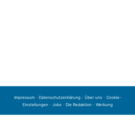
Impressum
-
Datenschutzerklärung
-
Über uns
-
Cookie-
Einstellungen
-
Jobs
-
Die Redaktion
-
Werbung
© 2026 liga3-online.de