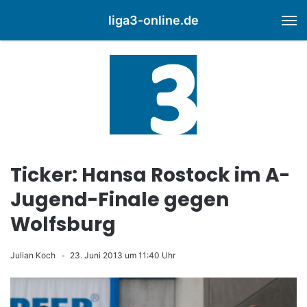
liga3-online.de
M
Ticker: Hansa Rostock im A-
Jugend-Finale gegen
Wolfsburg
Julian Koch
23. Juni 2013 um 11:40 Uhr